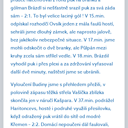
gólman Brázdl si nešťastně srazil puk za svá záda
sám – 2:1. To byl velice laciný gól ! V 15.min.
odpískal rozhodčí Ovsík jeden z mála faulů hostí,
sehráli jsme dlouhý zámek, ale naprosto jalově,
bez jakékoliv nebezpečné situace. V 17.min. jsme
mohli odskočit o dvě branky, ale Půlpán mezi
kruhy zcela sám střílel vedle. V 18.min. Brázdil
vyhodil puk i přes plexi a za zdržování vyfasoval
další dvě minuty, naštěstí jsme se ubránili.
Vyloučení Budiny jsme s přehledem přežili, v
polovině zápasu těžká střela Vašíčka zblízka
skončila jen v náručí Kašpara. V 37.min. podrážel
Haritoncevs, hosté i podruhé využili přesilovku,
když odražený puk vrátil do sítě od modré
Křemen – 2:2. Domácí nepoučeni dál faulovali,