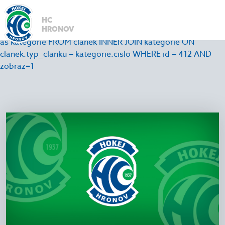
1
SELECT
HC
id,nadpis,datum,anotace,autor,cely_text,id_zapas,id_foto,
HRONOV
as kategorie FROM clanek INNER JOIN kategorie ON
clanek.typ_clanku = kategorie.cislo WHERE id = 412 AND
zobraz=1