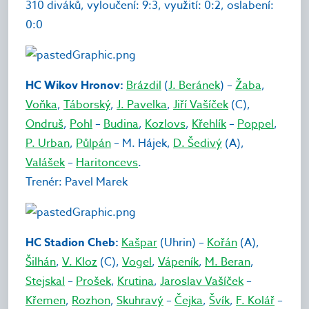
310 diváků, vyloučení: 9:3, využití: 0:2, oslabení:
0:0
HC Wikov Hronov:
Brázdil
(
J. Beránek
) –
Žaba
,
Voňka
,
Táborský
,
J. Pavelka
,
Jiří Vašíček
(C),
Ondruš
,
Pohl
–
Budina
,
Kozlovs
,
Křehlík
–
Poppel
,
P. Urban
,
Půlpán
– M. Hájek,
D. Šedivý
(A),
Valášek
–
Haritoncevs
.
Trenér: Pavel Marek
HC Stadion Cheb:
Kašpar
(Uhrin) –
Kořán
(A),
Šilhán
,
V. Kloz
(C),
Vogel
,
Vápeník
,
M. Beran
,
Stejskal
–
Prošek
,
Krutina
,
Jaroslav Vašíček
–
Křemen
,
Rozhon
,
Skuhravý
–
Čejka
,
Švík
,
F. Kolář
–