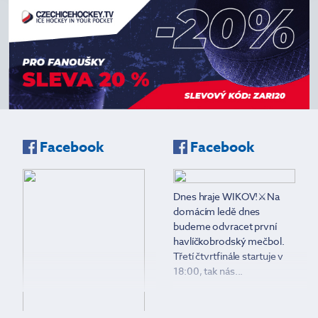
Facebook
Facebook
Dnes hraje WIKOV!⚔Na
domácím ledě dnes
budeme odvracet první
havlíčkobrodský mečbol.
Třetí čtvrtfinále startuje v
18:00, tak nás...