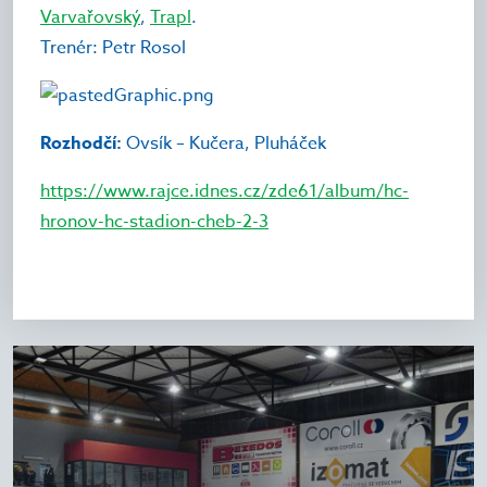
Varvařovský
,
Trapl
.
Trenér: Petr Rosol
Rozhodčí:
Ovsík – Kučera, Pluháček
https://www.rajce.idnes.cz/zde61/album/hc-
hronov-hc-stadion-cheb-2-3