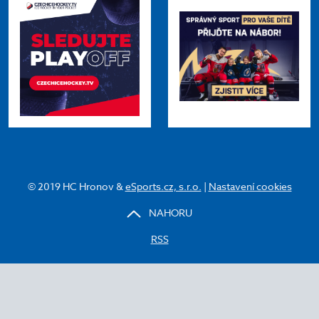
© 2019 HC Hronov &
eSports.cz, s.r.o.
|
Nastavení cookies
NAHORU
RSS