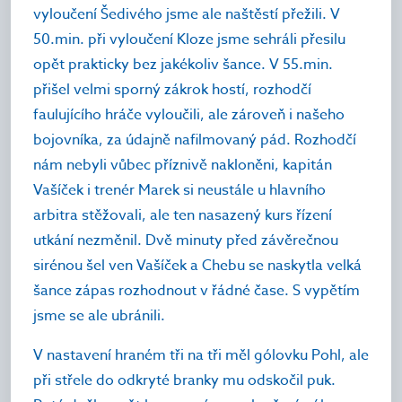
vyloučení Šedivého jsme ale naštěstí přežili. V
50.min. při vyloučení Kloze jsme sehráli přesilu
opět prakticky bez jakékoliv šance. V 55.min.
přišel velmi sporný zákrok hostí, rozhodčí
faulujícího hráče vyloučili, ale zároveň i našeho
bojovníka, za údajně nafilmovaný pád. Rozhodčí
nám nebyli vůbec příznivě nakloněni, kapitán
Vašíček i trenér Marek si neustále u hlavního
arbitra stěžovali, ale ten nasazený kurs řízení
utkání nezměnil. Dvě minuty před závěrečnou
sirénou šel ven Vašíček a Chebu se naskytla velká
šance zápas rozhodnout v řádné čase. S vypětím
jsme se ale ubránili.
V nastavení hraném tři na tři měl gólovku Pohl, ale
při střele do odkryté branky mu odskočil puk.