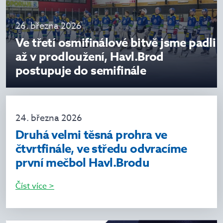
26. března 2026
Ve třetí osmifinálové bitvě jsme padli
až v prodloužení, Havl.Brod
postupuje do semifinále
24. března 2026
Druhá velmi těsná prohra ve
čtvrtfinále, ve středu odvracíme
první mečbol Havl.Brodu
Číst více >