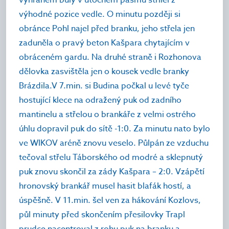
výhodné pozice vedle. O minutu později si
obránce Pohl najel před branku, jeho střela jen
zaduněla o pravý beton Kašpara chytajícím v
obráceném gardu. Na druhé straně i Rozhonova
dělovka zasvištěla jen o kousek vedle branky
Brázdila.V 7.min. si Budina počkal u levé tyče
hostující klece na odražený puk od zadního
mantinelu a střelou o brankáře z velmi ostrého
úhlu dopravil puk do sítě -1:0. Za minutu nato bylo
ve WIKOV aréně znovu veselo. Půlpán ze vzduchu
tečoval střelu Táborského od modré a sklepnutý
puk znovu skončil za zády Kašpara – 2:0. Vzápětí
hronovský brankář musel hasit blafák hostí, a
úspěšně. V 11.min. šel ven za hákování Kozlovs,
půl minuty před skončením přesilovky Trapl
prudce nacentroval z rohu puk na branku a