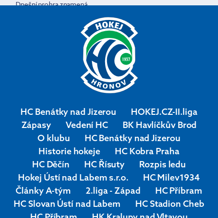
Dnešní prohra znamená
konec sezony
❌#hcwikovhronov
#druhaliga #ceskyhokej
HC Benátky nad Jizerou
HOKEJ.CZ-II.liga
Zápasy
Vedení HC
BK Havlíčkův Brod
O klubu
HC Benátky nad Jizerou
Historie hokeje
HC Kobra Praha
HC Děčín
HC Řísuty
Rozpis ledu
Hokej Ústí nad Labem s.r.o.
HC Milev1934
Články A-tým
2.liga - Západ
HC Příbram
HC Slovan Ústí nad Labem
HC Stadion Cheb
HC Příbram
HK Kralupy nad Vltavou