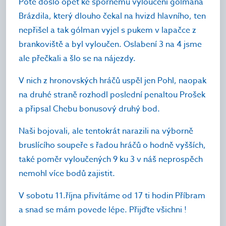
Poté došlo opět ke spornému vyloučení gólmana
Brázdila, který dlouho čekal na hvizd hlavního, ten
nepřišel a tak gólman vyjel s pukem v lapačce z
brankoviště a byl vyloučen. Oslabení 3 na 4 jsme
ale přečkali a šlo se na nájezdy.
V nich z hronovských hráčů uspěl jen Pohl, naopak
na druhé straně rozhodl poslední penaltou Prošek
a připsal Chebu bonusový druhý bod.
Naši bojovali, ale tentokrát narazili na výborně
bruslícího soupeře s řadou hráčů o hodně vyšších,
také poměr vyloučených 9 ku 3 v náš neprospěch
nemohl více bodů zajistit.
V sobotu 11.října přivítáme od 17 ti hodin Příbram
a snad se mám povede lépe. Přijďte všichni !