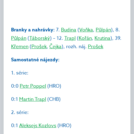
Branky a nahrávky:
7.
Budina
(
Voňka
,
Půlpán
), 8.
Půlpán
(
Táborský
) – 12.
Trapl
(
Kořán
,
Krutina
), 39.
Křemen
(
Prošek
,
Čejka
), rozh. náj.
Prošek
Samostatné nájezdy:
1. série:
0:0
Petr Poppel
(HRO)
0:1
Martin Trapl
(CHB)
2. série:
0:1
Aleksejs Kozlovs
(HRO)