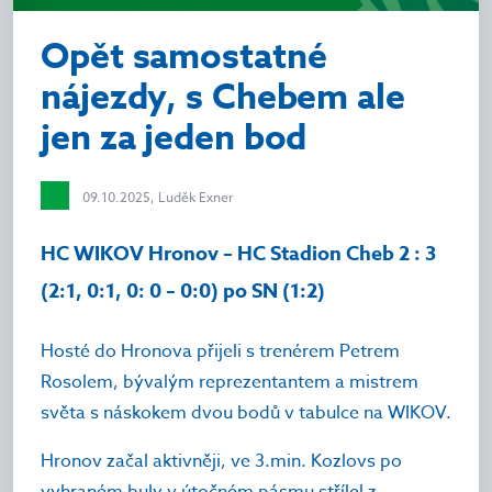
Opět samostatné
nájezdy, s Chebem ale
jen za jeden bod
09.10.2025, Luděk Exner
HC WIKOV Hronov – HC Stadion Cheb 2 : 3
(2:1, 0:1, 0: 0 – 0:0) po SN (1:2)
Hosté do Hronova přijeli s trenérem Petrem
Rosolem, bývalým reprezentantem a mistrem
světa s náskokem dvou bodů v tabulce na WIKOV.
Hronov začal aktivněji, ve 3.min. Kozlovs po
vyhraném buly v útočném pásmu střílel z