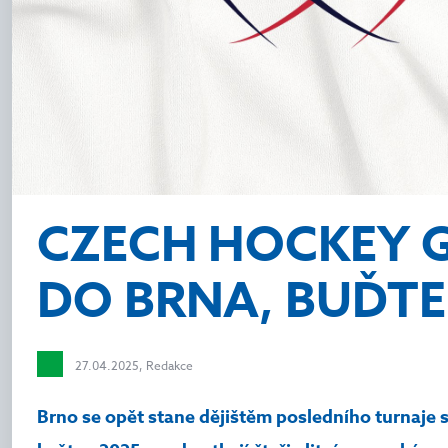
CZECH HOCKEY G
DO BRNA, BUĎTE
27.04.2025, Redakce
Brno se opět stane dějištěm posledního turnaje s