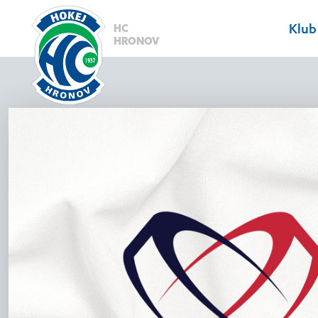
1
SELECT id,nadpis,datum,anotace,autor,cely_text,id_zapas,
Klub
HC
ON clanek.typ_clanku = kategorie.cislo WHERE id = 390 AN
HRONOV