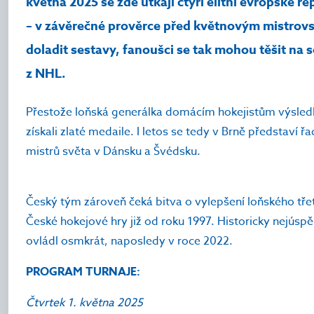
května 2025 se zde utkají čtyři elitní evropské 
– v závěrečné prověrce před květnovým mistrovs
doladit sestavy, fanoušci se tak mohou těšit na
z NHL.
Přestože loňská generálka domácím hokejistům výsle
získali zlaté medaile. I letos se tedy v Brně představí ř
mistrů světa v Dánsku a Švédsku.
Český tým zároveň čeká bitva o vylepšení loňského třet
České hokejové hry již od roku 1997. Historicky nejúsp
ovládl osmkrát, naposledy v roce 2022.
PROGRAM TURNAJE:
Čtvrtek 1. května 2025