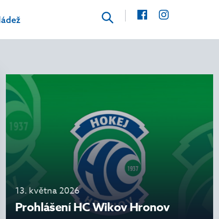
ie.nazev as kategorie FROM clanek INNER JOIN kategorie
ládež
13. května 2026
Prohlášení HC Wikov Hronov