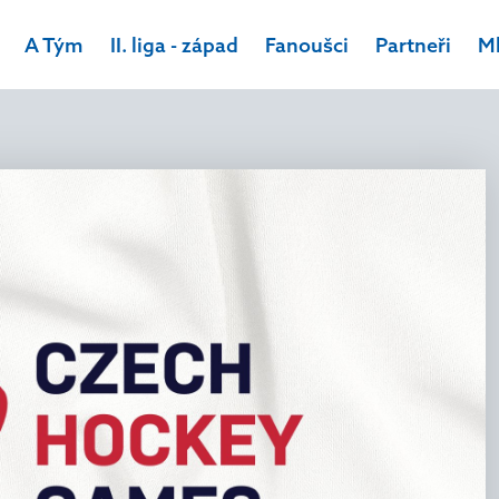
id_foto,typ_clanku,id_zapas,obrazek,id_akce,video,kategor
A Tým
II. liga - západ
Fanoušci
Partneři
M
D zobraz=1