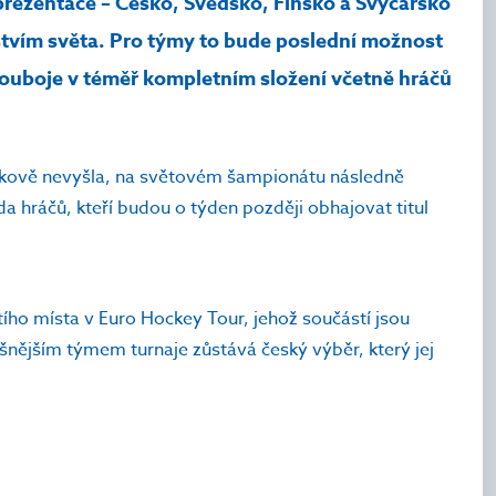
reprezentace – Česko, Švédsko, Finsko a Švýcarsko
tvím světa. Pro týmy to bude poslední možnost
 souboje v téměř kompletním složení včetně hráčů
dkově nevyšla, na světovém šampionátu následně
ada hráčů, kteří budou o týden později obhajovat titul
ího místa v Euro Hockey Tour, jehož součástí jsou
ěšnějším týmem turnaje zůstává český výběr, který jej