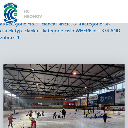
1
SELECT
HC
id,nadpis,datum,anotace,autor,cely_text,id_zapas,id_foto,
HRONOV
as kategorie FROM clanek INNER JOIN kategorie ON
clanek.typ_clanku = kategorie.cislo WHERE id = 374 AND
zobraz=1