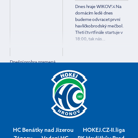
Dnes hraje WIKOV!⚔Na
domácím ledě dnes
budeme odvracet první
havlíčkobrodský mečbol.
Třetí čtvrtfinále startuje v
18:00, tak nás...
Dnešní prohra znamená
konec sezony
❌#hcwikovhronov
#druhaliga #ceskyhokej
HC Benátky nad Jizerou
HOKEJ.CZ-II.liga