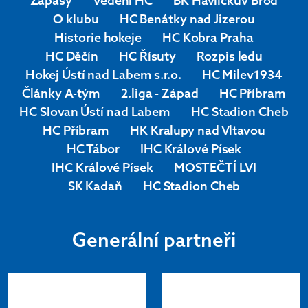
Zápasy
Vedení HC
BK Havlíčkův Brod
O klubu
HC Benátky nad Jizerou
Historie hokeje
HC Kobra Praha
HC Děčín
HC Řísuty
Rozpis ledu
Hokej Ústí nad Labem s.r.o.
HC Milev1934
Články A-tým
2.liga - Západ
HC Příbram
HC Slovan Ústí nad Labem
HC Stadion Cheb
HC Příbram
HK Kralupy nad Vltavou
HC Tábor
IHC Králové Písek
IHC Králové Písek
MOSTEČTÍ LVI
SK Kadaň
HC Stadion Cheb
Generální partneři